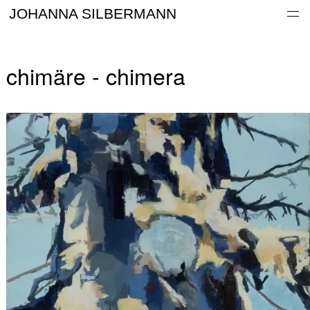
Work
JOHANNA SILBERMANN
Information
Archive
chimäre - chimera
Contact